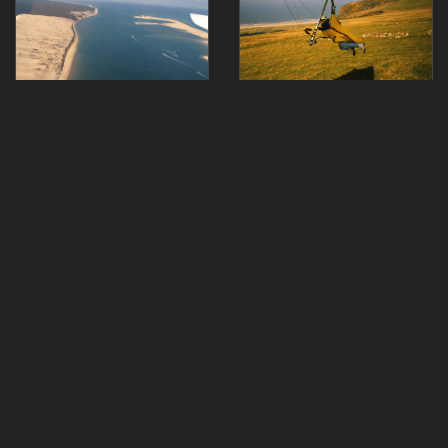
««
«
1
2
3
4
»
»»