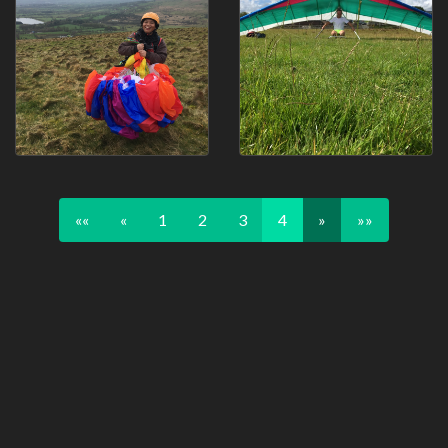
««
«
1
2
3
4
»
»»
Share
Share
Facebook
Twitter
Email
WhatsApp
Messenger
Pocket
Skype
Message
Reddit
Copy