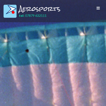
Aerosports
Toggl
navig
tel:
07879 632111