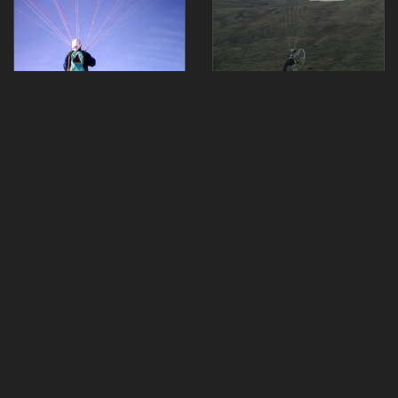
««
«
1
2
3
4
»
»»